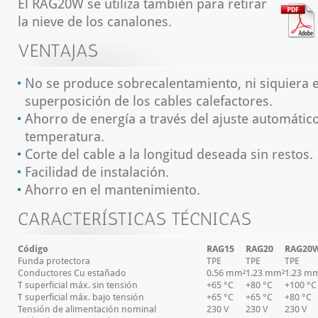
El RAG20W se utiliza también para retirar
la nieve de los canalones.
VENTAJAS
No se produce sobrecalentamiento, ni siquiera 
superposición de los cables calefactores.
Ahorro de energía a través del ajuste automátic
temperatura.
Corte del cable a la longitud deseada sin restos.
Facilidad de instalación.
Ahorro en el mantenimiento.
CARACTERÍSTICAS TÉCNICAS
Código
RAG15
RAG20
RAG20
Funda protectora
TPE
TPE
TPE
Conductores Cu estañado
0.56 mm²
1.23 mm²
1.23 m
T superficial máx. sin tensión
+65 °C
+80 °C
+100 °C
T superficial máx. bajo tensión
+65 °C
+65 °C
+80 °C
Tensión de alimentación nominal
230 V
230 V
230 V