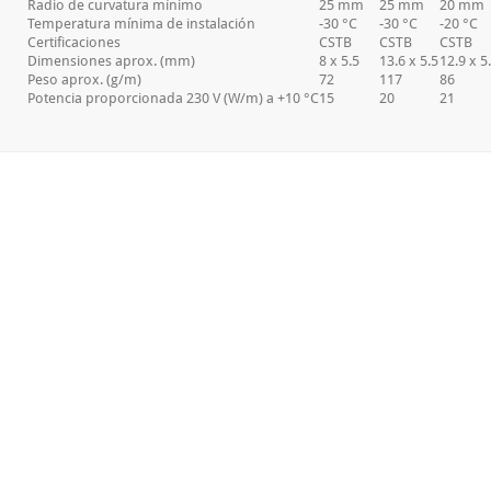
Radio de curvatura mínimo
25 mm
25 mm
20 mm
Temperatura mínima de instalación
-30 °C
-30 °C
-20 °C
Certificaciones
CSTB
CSTB
CSTB
Dimensiones aprox. (mm)
8 x 5.5
13.6 x 5.5
12.9 x 5
Peso aprox. (g/m)
72
117
86
Potencia proporcionada 230 V (W/m) a +10 °C
15
20
21